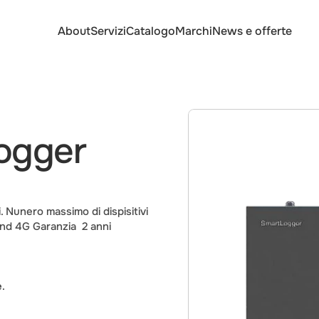
About
Servizi
Catalogo
Marchi
News e offerte
gger 
. Nunero massimo di dispisitivi 
nd 4G Garanzia  2 anni
e
.