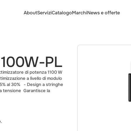
About
Servizi
Catalogo
Marchi
News e offerte
1100W-PL
timizzatore di potenza 1100 W 
imizzazione a livello di modulo 
% al 30%   - Design a stringhe 
a tensione  Garantisce la 
e
.