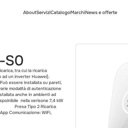
About
Servizi
Catalogo
Marchi
News e offerte
-S0
ica, tra cui la ricarica 
o ad un inverter Huawei). 
Può essere installata su pareti, 
i varie modalità di autenticazione 
nstallata anche in ambienti ad 
     Dispoinibile  nella verisone 7,4 kW 
               Presa Tipo 2 Ricarica 
 App Comunicazione: WiFi, 