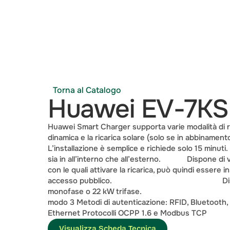
Torna al Catalogo
Huawei EV-7KS
Huawei Smart Charger supporta varie modalità di ricar
dinamica e la ricarica solare (solo se in abbinament
L’installazione è semplice e richiede solo 15 minuti. 
sia in all’interno che all’esterno.             Dispone d
con le quali attivare la ricarica, può quindi essere i
accesso pubblico.                                                 
monofase o 22 kW trifase.                                         
modo 3 Metodi di autenticazione: RFID, Bluetooth,
Ethernet Protocolli OCPP 1.6 e Modbus TCP  
Visualizza Scheda Tecnica