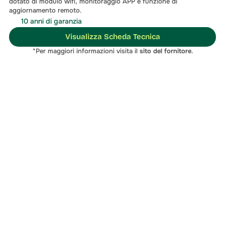
dotato di modulo wifi, monitoraggio APP e funzione di 
aggiornamento remoto.
10 anni di garanzia
Visualizza Scheda Tecnica
*Per maggiori informazioni visita il 
sito del fornitore
.
soluzione migliore
Contattaci