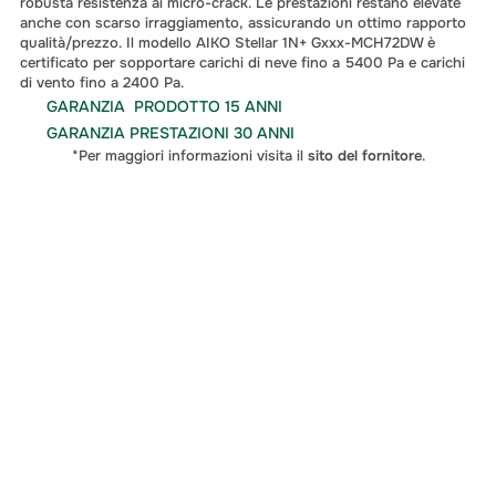
robusta resistenza ai micro-crack. Le prestazioni restano elevate 
anche con scarso irraggiamento, assicurando un ottimo rapporto 
qualità/prezzo. Il modello AIKO Stellar 1N+ Gxxx-MCH72DW è 
certificato per sopportare carichi di neve fino a 5400 Pa e carichi 
di vento fino a 2400 Pa.
GARANZIA  PRODOTTO 15 ANNI
GARANZIA PRESTAZIONI 30 ANNI
*Per maggiori informazioni visita il 
sito del fornitore
.
soluzione migliore
Contattaci