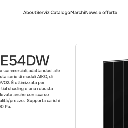
About
Servizi
Catalogo
Marchi
News e offerte
CE54DW
e commerciali, adattandosi alle 
a serie di moduli AIKO, di 
VO2. È ottimizzata per 
rtial shading e una robusta 
elevate anche con scarso 
lità/prezzo.  Supporta carichi 
00 Pa.